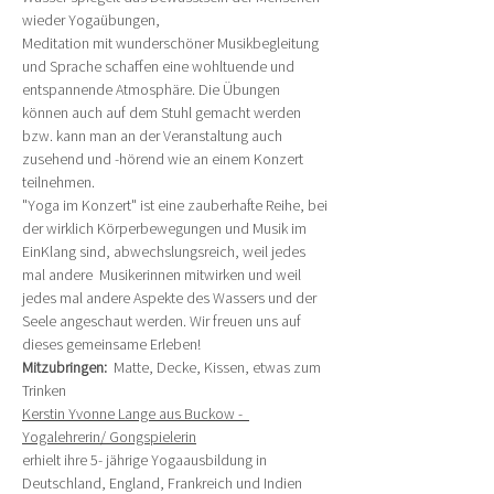
wieder Yogaübungen, 
Meditation mit wunderschöner Musikbegleitung 
und Sprache schaffen eine wohltuende und 
entspannende Atmosphäre. Die Übungen 
können auch auf dem Stuhl gemacht werden 
bzw. kann man an der Veranstaltung auch 
zusehend und -hörend wie an einem Konzert 
teilnehmen.
"Yoga im Konzert" ist eine zauberhafte Reihe, bei 
der wirklich Körperbewegungen und Musik im 
EinKlang sind, abwechslungsreich, weil jedes 
mal andere  Musikerinnen mitwirken und weil 
jedes mal andere Aspekte des Wassers und der 
Seele angeschaut werden. Wir freuen uns auf 
dieses gemeinsame Erleben!
Mitzubringen: 
 Matte, Decke, Kissen, etwas zum 
Trinken
Kerstin Yvonne Lange aus Buckow -  
Yogalehrerin/ Gongspielerin
erhielt ihre 5- jährige Yogaausbildung in 
Deutschland, England, Frankreich und Indien 