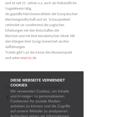
und ist seit 22  Jahren u.a. auch als freiberufliche 
Yogalehrerin tätig.
Als geprüfte Märchenerzählerin der Europäischen 
Märchengesellschaft und als  Schauspielerin 
verbindet sie zunehmend die yogischen 
Erfahrungen mit den Botschaften der 
Märchen und mit ihrer künstlerischen Arbeit. Mit 
den Klängen ihrer Gongs bereichert sie ihre 
Aufführungen.
Tickets gibt's an der Kasse des Museumspark 
und unter 
reservix.de
DIESE WEBSEITE VERWENDET
COOKIES
Diese Veranstaltung teilen
Wir verwenden Cookies, um Inhalte
und Anzeigen zu personalisieren,
Funktionen für soziale Medien
anbieten zu können und die Zugriffe
auf unsere Website zu analysieren.
Außerdem geben wir Informationen