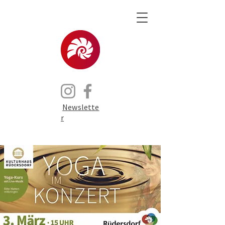
Newslette
r