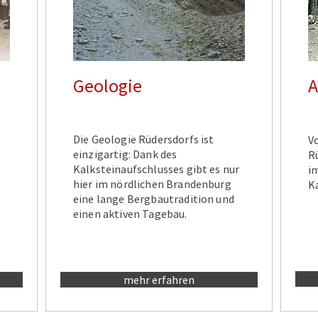
Geologie
A
Die Geologie Rüdersdorfs ist
Vo
einzigartig: Dank des
R
Kalksteinaufschlusses gibt es nur
i
hier im nördlichen Brandenburg
K
eine lange Bergbautradition und
einen aktiven Tagebau.
mehr erfahren