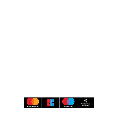
Museumspark Rüdersdorf
Heinitzstraße 9
15562 Rüdersdorf bei Berlin
Besucher-Service
Information & Buchung
033638 79 97 97
kasse@museumspark.de