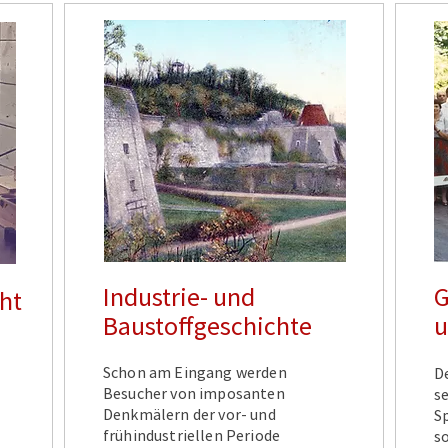
Industrie- und
G
ht
Baustoffgeschichte
u
Schon am Eingang werden
D
Besucher von imposanten
s
Denkmälern der vor- und
Sp
frühindustriellen Periode
s