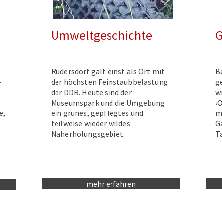
Umweltgeschichte
G
Rüdersdorf galt einst als Ort mit
B
–
der höchsten Feinstaubbelastung
g
der DDR. Heute sind der
w
Museumspark und die Umgebung
›
e,
ein grünes, gepflegtes und
m
teilweise wieder wildes
G
Naherholungsgebiet.
T
mehr erfahren