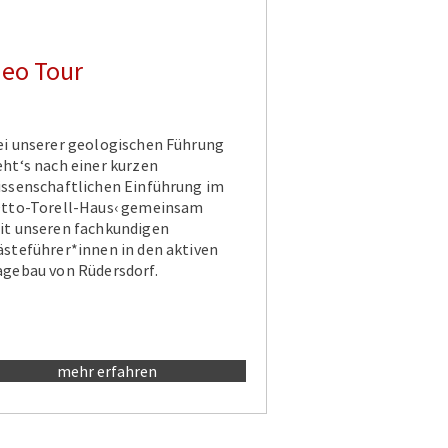
eo Tour
ei unserer geologischen Führung
eht‘s nach einer kurzen
issenschaftlichen Einführung im
Otto-Torell-Haus‹ gemeinsam
it unseren fachkundigen
ästeführer*innen in den aktiven
agebau von Rüdersdorf.
mehr erfahren