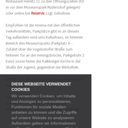
Restaurant Heinitz 11 zu den Öffnungszeiten (50 
m vor dem Museumspark Rüdersdorf gelegen) 
oder online bei
Reservix
 zzgl. Gebühren.
Empfohlen ist die Anreise mit den öffentlichen 
Verkehrsmitteln, Parkplätze gibt es an diesem 
Tag außerdem rund ums Kulturhaus, im hinteren 
Bereich des Museumsparks (Parkplatz 6 – 
Zufahrt über die Vogelsdorfer Straße zum 
hinteren Tor an der Hennigsbrücke, Parkgebühr 2 
Euro) sowie hinter der Kalkberger Kirche in der 
Straße der Jugend, gegenüber der Bibliothek.
ÖPNV: Tram 88 oder Bus 950 bis zur Haltestelle 
DIESE WEBSEITE VERWENDET
›Museumspark‹
COOKIES
Wir verwenden Cookies, um Inhalte
Veranstalter: aufdenpunkt Catering- & 
und Anzeigen zu personalisieren,
Eventservice GbR, Böttcher & Altmann, 
Funktionen für soziale Medien
Heinitzstraße 11, 15562 Rüdersdorf bei Berlin
anbieten zu können und die Zugriffe
auf unsere Website zu analysieren.
Außerdem geben wir Informationen