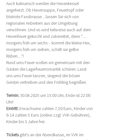
Auch kulinarisch werden die Hexenkessel 
angeheizt. Ob Hexensuppe, Feuertopf oder 
blutrote Fassbrause…lassen Sie sich von 
regionalen Anbietern aus der Umgebung 
verwöhnen. Und es wird teilweise auch auf dem 
Hexenfeuer gekocht und zubereitet, denn “…
morgens früh um sechs – kommt die kleine Hex, 
morgens früh um sieben, schält sie gelbe 
Rüben…“!
Rund ums Feuer wollen wir gemeinsam mit den 
Gästen die Lagerfeuerromantik schüren. Lasst 
uns ums Feuer tanzen, singend die bösen 
Geister vertreiben und den Frühling begrüßen.
Termin:
 30.04.2025 um 15:00 Uhr, Ende ist 22:00 
Uhr!
Eintritt: 
Erwachsene zahlen 7,50 Euro, Kinder von 
6-14 zahlen 5 Euro (online zzgl. VVK-Gebühren), 
Kinder bis 5 Jahre frei.
Tickets
 gibt’s an der Abendkasse, im VVK im 