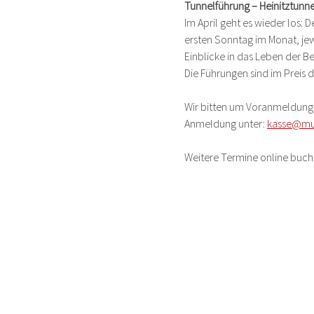
Tunnelführung – Heinitztunne
Im April geht es wieder los:
ersten Sonntag im Monat, jew
Einblicke in das Leben der Be
Die Führungen sind im Preis de
Wir bitten um Voranmeldung,
Anmeldung unter: 
kasse@mu
Weitere Termine online buch