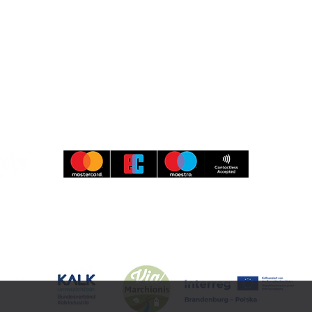
Besucher-Service
Information & Buchung
033638 79 97 97
kasse@museumspark.de