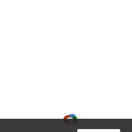
10 Uhr bis 18 Uhr
Winterzeit:
26. Oktober 2025 bis 28. Februar 2026
Montag Ruhetag
Dienstag bis Sonntag
10.30 Uhr bis 16 Uhr