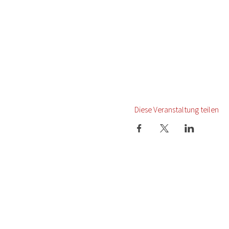
Diese Veranstaltung teilen
Startseite
Termine
Presse
Newsletter
Über uns
Datenschutz