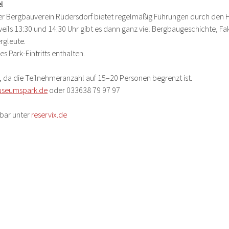
l
 Der Bergbauverein Rüdersdorf bietet regelmäßig Führungen durch den 
eils 13:30 und 14:30 Uhr gibt es dann ganz viel Bergbaugeschichte, Fa
rgleute. 
s Park-Eintritts enthalten.
 da die Teilnehmeranzahl auf 15–20 Personen begrenzt ist.
seumspark.de
 oder 033638 79 97 97
bar unter 
reservix.de