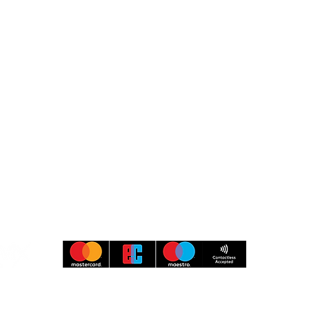
Museumspark Rüdersdorf
Heinitzstraße 9
15562 Rüdersdorf bei Berlin
Besucher-Service
Information & Buchung
033638 79 97 97
kasse@museumspark.de