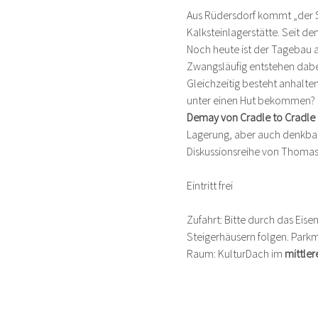
Aus Rüdersdorf kommt „der St
Kalksteinlagerstätte. Seit d
Noch heute ist der Tagebau 
Zwangsläufig entstehen dabe
Gleichzeitig besteht anhalt
unter einen Hut bekommen? Di
Demay von Cradle to Cradle 
Lagerung, aber auch denkbare
Diskussionsreihe von Thoma
Eintritt frei
Zufahrt: Bitte durch das Eise
Steigerhäusern folgen. Park
Raum: KulturDach im 
mittler