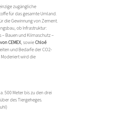
einzige zugängliche 
toffe für das gesamte Umland. 
für die Gewinnung von Zement. 
gsbau, ob Infrastruktur: 
s – Bauen und Klimaschutz – 
 von CEMEX
, sowie 
Chloé 
eiten und Bedarfe der CO2-
Moderiert wird die 
a. 500 Meter bis zu den drei 
über des Tiergeheges.
uhl)