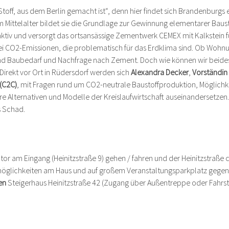
off, aus dem Berlin gemacht ist“, denn hier findet sich Brandenburgs 
em Mittelalter bildet sie die Grundlage zur Gewinnung elementarer Baus
aktiv und versorgt das ortsansässige Zementwerk CEMEX mit Kalkstein 
i CO2-Emissionen, die problematisch für das Erdklima sind. Ob Wohnun
end Baubedarf und Nachfrage nach Zement. Doch wie können wir beide
rekt vor Ort in Rüdersdorf werden sich 
Alexandra Decker
, 
Vorständin
(C2C)
, mit Fragen rund um CO2-neutrale Baustoffproduktion, Möglichk
 Alternativen und Modelle der Kreislaufwirtschaft auseinandersetzen. 
s Schad.
ntor am Eingang (Heinitzstraße 9) gehen / fahren und der Heinitzstraße c
möglichkeiten am Haus und auf großem Veranstaltungsparkplatz gegen
en
 Steigerhaus Heinitzstraße 42 (Zugang über Außentreppe oder Fahrst