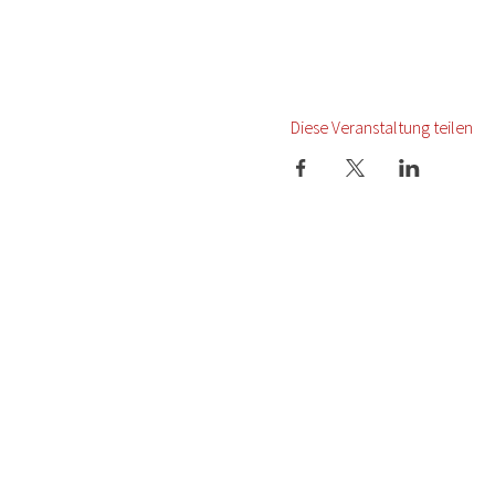
Diese Veranstaltung teilen
Startseite
Termine
Presse
Newsletter
Über uns
Datenschutz
Karriere
Impressum