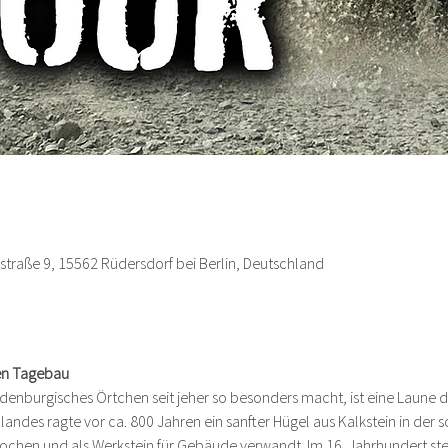
zstraße 9, 15562 Rüdersdorf bei Berlin, Deutschland
en Tagebau
denburgisches Örtchen seit jeher so besonders macht, ist eine Laune de
ndes ragte vor ca. 800 Jahren ein sanfter Hügel aus Kalkstein in der s
ochen und als Werkstein für Gebäude verwandt. Im 16. Jahrhundert stel