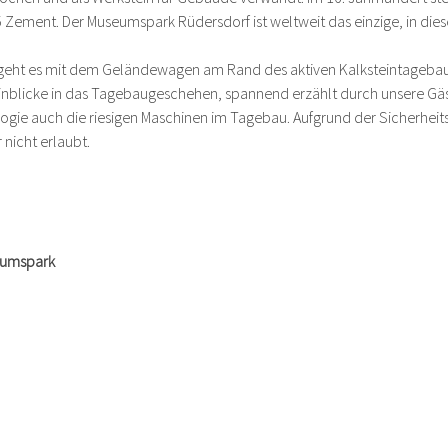
Zement. Der Museumspark Rüdersdorf ist weltweit das einzige, in dieser
geht es mit dem Geländewagen am Rand des aktiven Kalksteintagebaus e
inblicke in das Tagebaugeschehen, spannend erzählt durch unsere Gäst
ogie auch die riesigen Maschinen im Tagebau. Aufgrund der Sicherheit
 nicht erlaubt.
seumspark