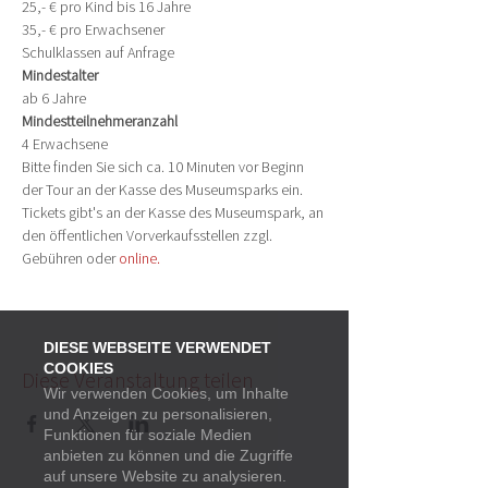
25,- € pro Kind bis 16 Jahre
35,- € pro Erwachsener
Schulklassen auf Anfrage
Mindestalter
ab 6 Jahre
Mindestteilnehmeranzahl 
4 Erwachsene
Bitte finden Sie sich ca. 10 Minuten vor Beginn 
der Tour an der Kasse des Museumsparks ein.
Tickets gibt's an der Kasse des Museumspark, an 
den öffentlichen Vorverkaufsstellen zzgl. 
Gebühren oder 
online.
DIESE WEBSEITE VERWENDET
COOKIES
Diese Veranstaltung teilen
Wir verwenden Cookies, um Inhalte
und Anzeigen zu personalisieren,
Funktionen für soziale Medien
anbieten zu können und die Zugriffe
auf unsere Website zu analysieren.