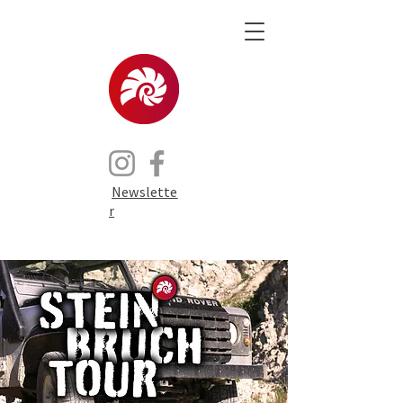
Newslette
r