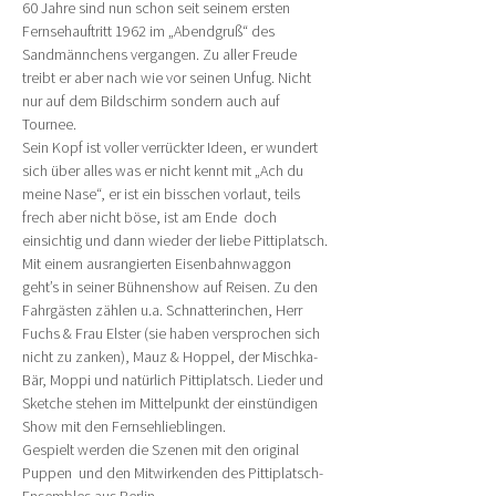
60 Jahre sind nun schon seit seinem ersten 
Fernsehauftritt 1962 im „Abendgruß“ des 
Sandmännchens vergangen. Zu aller Freude 
treibt er aber nach wie vor seinen Unfug. Nicht 
nur auf dem Bildschirm sondern auch auf 
Tournee.
Sein Kopf ist voller verrückter Ideen, er wundert 
sich über alles was er nicht kennt mit „Ach du 
meine Nase“, er ist ein bisschen vorlaut, teils 
frech aber nicht böse, ist am Ende  doch 
einsichtig und dann wieder der liebe Pittiplatsch.
Mit einem ausrangierten Eisenbahnwaggon 
geht’s in seiner Bühnenshow auf Reisen. Zu den 
Fahrgästen zählen u.a. Schnatterinchen, Herr 
Fuchs & Frau Elster (sie haben versprochen sich 
nicht zu zanken), Mauz & Hoppel, der Mischka-
Bär, Moppi und natürlich Pittiplatsch. Lieder und 
Sketche stehen im Mittelpunkt der einstündigen 
Show mit den Fernsehlieblingen.
Gespielt werden die Szenen mit den original 
Puppen  und den Mitwirkenden des Pittiplatsch- 