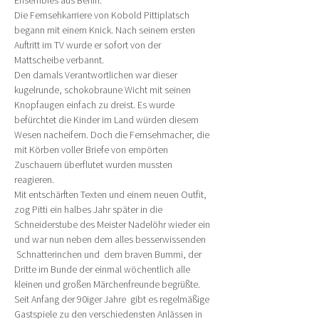
Ensembles aus Berlin.
Die Fernsehkarriere von Kobold Pittiplatsch 
begann mit einem Knick. Nach seinem ersten 
Auftritt im TV wurde er sofort von der 
Mattscheibe verbannt.
Den damals Verantwortlichen war dieser 
kugelrunde, schokobraune Wicht mit seinen 
Knopfaugen einfach zu dreist. Es wurde 
befürchtet die Kinder im Land würden diesem 
Wesen nacheifern. Doch die Fernsehmacher, die 
mit Körben voller Briefe von empörten 
Zuschauern überflutet wurden mussten 
reagieren.
Mit entschärften Texten und einem neuen Outfit, 
zog Pitti ein halbes Jahr später in die 
Schneiderstube des Meister Nadelöhr wieder ein 
und war nun neben dem alles besserwissenden 
 Schnatterinchen und  dem braven Bummi, der 
Dritte im Bunde der einmal wöchentlich alle 
kleinen und großen Märchenfreunde begrüßte.
Seit Anfang der 90iger Jahre  gibt es regelmäßige 
Gastspiele zu den verschiedensten Anlässen in 