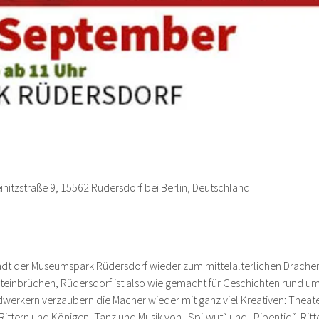
nitzstraße 9, 15562 Rüdersdorf bei Berlin, Deutschland
ädt der Museumspark Rüdersdorf wieder zum mittelalterlichen Drache
teinbrüchen, Rüdersdorf ist also wie gemacht für Geschichten rund um 
werkern verzaubern die Macher wieder mit ganz viel Kreativen: Theat
ttern und Königen, Tanz und Musik von „Spilwut“ und „Pipentid“, Ritt