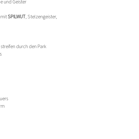
e und Geister
mit 
SPILWUT
, Stelzengeister, 
streifen durch den Park
s
uers
urm