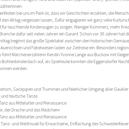
zählerinnen.
festen bei uns im Park ist, dass wir Geschichten erzählen, die Menschen
den Alltag vergessen lassen,. Dafür engagieren wir ganz viele Kulturs
 für leuchtende Kinderaugen zu sorgen. Weniger Kommerz, mehr Kreati
r Branche dafür seit vielen Jahren ein Garant. Schon vor 30 Jahren ha
hmittag beginnt das große Spektakel zwischen den historischen Gemäu
Auerochsen und Fabelwesen laden zur Zeitreise ein. Besonders regiona
o führt Märchenerzählerin Kerstin Yvonne Lange aus Buckow mit Geigeri
 Bohlenbinderdach auf, als Spielleute konnten die Eggersdorfer Nach
wonnen werden.
hshorn, Sackpipen und Trummen und feierlicher Umgang aller Gaukler
 und teutsche Tänze
Tanz aus Mittelalter und Renaissance
ier, der Drache und das Mädchen
‹
Tanz aus Mittelalter und Renaissance
er Tanz- und Weltmusik für Erwachsene, Entfachung des Schwedenfeuer