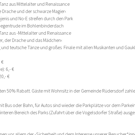
Tanz aus Mittelalter und Renaissance
e Drache und der schwarze Magier‹
jenis und No-E streifen durch den Park
Regentrude im Bohlenbinderdach
Tanz aus -Mittelalter und Renaissance
er, der Drache und das Mädchen‹
 und teutsche Tänze und großes  Finale mit allen Musikanten und Gauk
 €
): 6,- €
0,- €
ten 50% Rabatt. Gäste mit Wohnsitz in der Gemeinde Rüdersdorf zahlen
it Bus oder Bahn, für Autos sind wieder die Parkplätze vor dem Parkei
nteren Bereich des Parks (Zufahrt über die Vogelsdorfer Straße) ausges
enen vor allem der -Sicherheit und dem Interesse unserer Besucher*inn