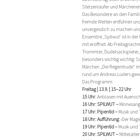
Stelzenläufer und Märchener
Das Besondere an den Familien
fremde Welten entführen und 
unvergesslich zu machen und
Ensemble ,Spilwut’ ist in de
mit eröffnet. Ab Freitagnac
Trommler, Dudelsackspieler, 
besonders wichtig wichtig: S
Märchen „Die Regentrude“ im
rund um Andreas Lüders ge
Das Programm:
Freitag | 13.9. | 15–22 Uhr
15 Uhr: 
Anblasen mit Aueroc
16 Uhr: SPILWUT – 
Minnesang
17 Uhr: Pipentid – 
Musik und 
18 Uhr: Aufführung:
 ›Der Mag
19 Uhr: Pipentid – 
Musik und 
20 Uhr: SPILWUT – 
Mittelalt