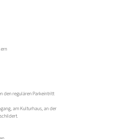
lern
 den regulären Parkeintritt 
ngang, am Kulturhaus, an der 
childert. 
en.