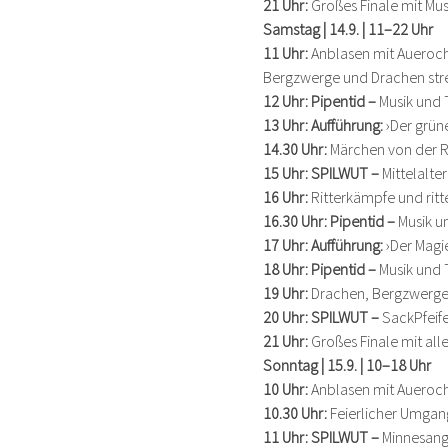
21 Uhr: 
Großes Finale mit Mu
Samstag | 14.9. | 11–22 Uhr
11 Uhr: 
Anblasen mit Aueroch
Bergzwerge und Drachen stre
12 Uhr: Pipentid – 
Musik und 
13 Uhr: Aufführung: 
›Der grün
14.30 Uhr: 
Märchen von der R
15 Uhr: SPILWUT – 
Mittelalt
16 Uhr: 
Ritterkämpfe und ritte
16.30 Uhr: Pipentid – 
Musik u
17 Uhr: Aufführung: 
›Der Magi
18 Uhr: Pipentid – 
Musik und 
19 Uhr: 
Drachen, Bergzwerge 
20 Uhr: SPILWUT – 
SackPfeif
21 Uhr: 
Großes Finale mit al
Sonntag | 15.9. | 10–18 Uhr
10 Uhr: 
Anblasen mit Aueroc
10.30 Uhr: 
Feierlicher Umgang
11 Uhr: SPILWUT – 
Minnesang