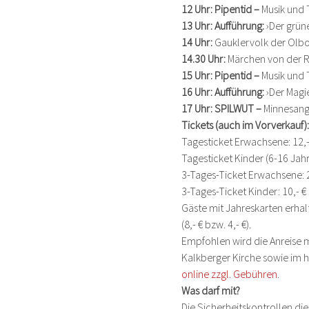
12 Uhr: Pipentid – 
Musik und 
13 Uhr: Aufführung: 
›Der grün
14 Uhr: 
Gauklervolk der Olbo
14.30 Uhr: 
Märchen von der 
15 Uhr: Pipentid – 
Musik und 
16 Uhr: Aufführung: 
›Der Magi
17 Uhr: SPILWUT – 
Minnesang
Tickets (auch im Vorverkauf):
Tagesticket Erwachsene: 12,-
Tagesticket Kinder (6-16 Jahre
3-Tages-Ticket Erwachsene: 2
3-Tages-Ticket Kinder: 10,- €
Gäste mit Jahreskarten erhal
(8,- € bzw. 4,- €).
Empfohlen wird die Anreise m
Kalkberger Kirche sowie im hi
online zzgl. Gebühren
.
Was darf mit?
Die Sicherheitskontrollen di