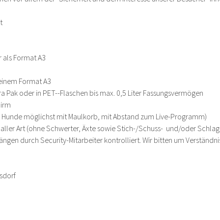
t
 als Format A3
 einem Format A3
ra Pak oder in PET--Flaschen bis max. 0,5 Liter Fassungsvermögen
hirm
e Hunde möglichst mit Maulkorb, mit Abstand zum Live-Programm)
er Art (ohne Schwerter, Äxte sowie Stich-/Schuss-  und/oder Schlag
gen durch Security-Mitarbeiter kontrolliert. Wir bitten um Verständn
sdorf