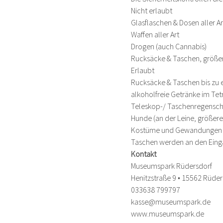
Nicht erlaubt
Glasflaschen & Dosen aller Ar
Waffen aller Art
Drogen (auch Cannabis)
Rucksäcke & Taschen, größer
Erlaubt
Rucksäcke & Taschen bis zu
alkoholfreie Getränke im Tet
Teleskop-/ Taschenregensc
Hunde (an der Leine, größer
Kostüme und Gewandungen all
Taschen werden an den Eingän
Kontakt
Museumspark Rüdersdorf
Henitzstraße 9 • 15562 Rüder
033638 799797
kasse@museumspark.de
www.museumspark.de