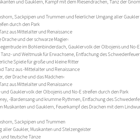
sikanten und Gauklern, Kampf mit dem Riesendrachen, Tanz der Gnom
shorn, Sackpipen und Trummen und feierlicher Umgang aller Gaukler 
ifen durch den Park
Tanz aus Mittelalter und Renaissance
e Drache und der schwarze Magier‹
egentrude im Bohlenbinderdach, Gauklervolk der Olbojenis und No-E 
er Tanz- und Weltmusik für Erwachsene, Entfachung des Schwedenfeuer
rliche Spiele für große und kleine Ritter
nd Tanz aus -Mittelalter und Renaissance
er, der Drache und das Mädchen‹
Tanz aus Mittelalter und Renaissance
und Gauklervolk der Olbojenis und No-E streifen durch den Park
erey, -Bardensang und krumme Rythmen, Entfachung des Schwedenfe
len Musikanten und Gauklern, Feuerkampf des Drachen mit dem Lindw
hshorn, Sackpipen und Trummen
 aller Gaukler, Musikanten und Stelzengeister
 und teutsche Tänze