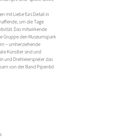
 mit Liebe fürs Detail in 
chaffende, um die Tage 
vität. Das mitwirkende 
t die Gruppe den Museumspark 
ern – umherziehende 
le Künstler sind und 
n und Drehleierspieler das 
barn von der Band Pipentid 
s