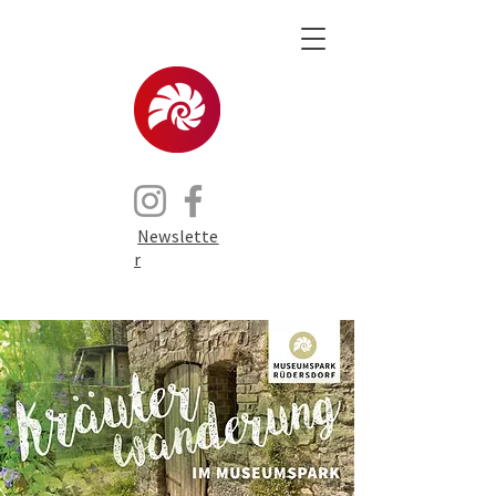
Newslette
r