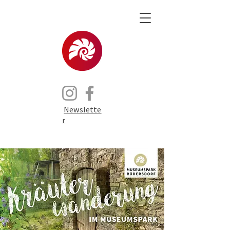
Newslette
r