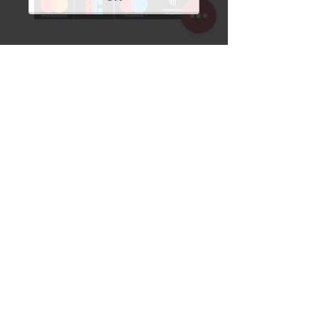
Öffnungszeiten
Sommerzeit:
1. März bis 25. Oktober 2026
Montag bis Sonntag
10 Uhr bis 18 Uhr
Winterzeit:
26. Oktober 2025 bis 28. Februar 2026
Montag Ruhetag
Dienstag bis Sonntag
10.30 Uhr bis 16 Uhr