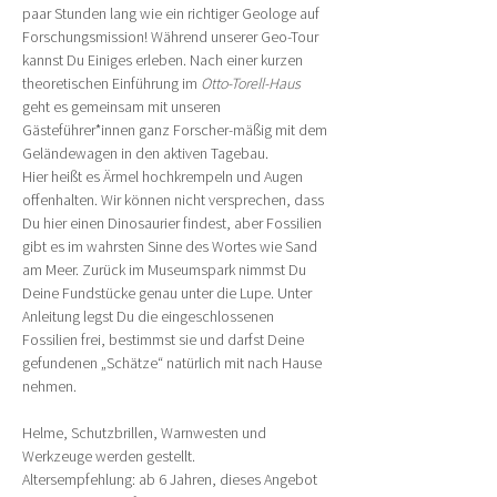
paar Stunden lang wie ein richtiger Geologe auf 
Forschungsmission! Während unserer Geo-Tour 
kannst Du Einiges erleben. Nach einer kurzen 
theoretischen Einführung im 
Otto-Torell-Haus
geht es gemeinsam mit unseren 
Gästeführer*innen ganz Forscher-mäßig mit dem 
Geländewagen in den aktiven Tagebau.
Hier heißt es Ärmel hochkrempeln und Augen 
offenhalten. Wir können nicht versprechen, dass 
Du hier einen Dinosaurier findest, aber Fossilien 
gibt es im wahrsten Sinne des Wortes wie Sand 
am Meer. Zurück im Museumspark nimmst Du 
Deine Fundstücke genau unter die Lupe. Unter 
Anleitung legst Du die eingeschlossenen 
Fossilien frei, bestimmst sie und darfst Deine 
gefundenen „Schätze“ natürlich mit nach Hause 
nehmen.
Helme, Schutzbrillen, Warnwesten und 
Werkzeuge werden gestellt.
Altersempfehlung: ab 6 Jahren, dieses Angebot 