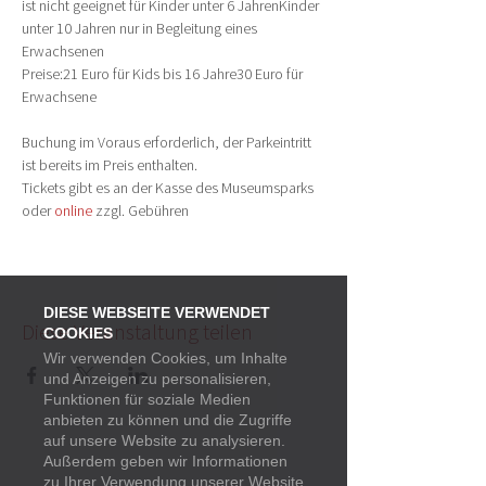
ist nicht geeignet für Kinder unter 6 JahrenKinder 
unter 10 Jahren nur in Begleitung eines 
Erwachsenen
Preise:21 Euro für Kids bis 16 Jahre30 Euro für 
Erwachsene
Buchung im Voraus erforderlich, der Parkeintritt 
ist bereits im Preis enthalten.
Tickets gibt es an der Kasse des Museumsparks 
oder 
online
 zzgl. Gebühren
DIESE WEBSEITE VERWENDET
Diese Veranstaltung teilen
COOKIES
Wir verwenden Cookies, um Inhalte
und Anzeigen zu personalisieren,
Funktionen für soziale Medien
anbieten zu können und die Zugriffe
auf unsere Website zu analysieren.
Außerdem geben wir Informationen
zu Ihrer Verwendung unserer Website