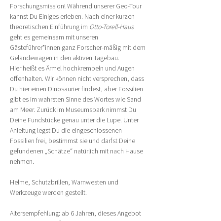
Forschungsmission! Während unserer Geo-Tour 
kannst Du Einiges erleben. Nach einer kurzen 
theoretischen Einführung im 
Otto-Torell-Haus
geht es gemeinsam mit unseren 
Gästeführer*innen ganz Forscher-mäßig mit dem 
Geländewagen in den aktiven Tagebau.
Hier heißt es Ärmel hochkrempeln und Augen 
offenhalten. Wir können nicht versprechen, dass 
Du hier einen Dinosaurier findest, aber Fossilien 
gibt es im wahrsten Sinne des Wortes wie Sand 
am Meer. Zurück im Museumspark nimmst Du 
Deine Fundstücke genau unter die Lupe. Unter 
Anleitung legst Du die eingeschlossenen 
Fossilien frei, bestimmst sie und darfst Deine 
gefundenen „Schätze“ natürlich mit nach Hause 
nehmen.
Helme, Schutzbrillen, Warnwesten und 
Werkzeuge werden gestellt.
Altersempfehlung: ab 6 Jahren, dieses Angebot 