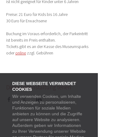
ist nicht geeignet für Kinder unter 6 Jahren
Preise: 21 Euro für Kids bis 16 Jahre
30 Euro für Erwachsene
Buchung im Voraus erforderlich, der Parkeintritt 
ist bereits im Preis enthalten.
Tickets gibt es an der Kasse des Museumsparks 
oder 
online
 zzgl. Gebühren
DIESE WEBSEITE VERWENDET
Diese Veranstaltung teilen
COOKIES
Wir verwenden Cookies, um Inhalte
und Anzeigen zu personalisieren,
Funktionen für soziale Medien
anbieten zu können und die Zugriffe
auf unsere Website zu analysieren.
Außerdem geben wir Informationen
zu Ihrer Verwendung unserer Website
Startseite
Termine