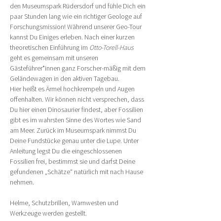
den Museumspark Rüdersdorf und fühle Dich ein 
paar Stunden lang wie ein richtiger Geologe auf 
Forschungsmission! Während unserer Geo-Tour 
kannst Du Einiges erleben. Nach einer kurzen 
theoretischen Einführung im 
Otto-Torell-Haus
geht es gemeinsam mit unseren 
Gästeführer*innen ganz Forscher-mäßig mit dem 
Geländewagen in den aktiven Tagebau.
Hier heißt es Ärmel hochkrempeln und Augen 
offenhalten. Wir können nicht versprechen, dass 
Du hier einen Dinosaurier findest, aber Fossilien 
gibt es im wahrsten Sinne des Wortes wie Sand 
am Meer. Zurück im Museumspark nimmst Du 
Deine Fundstücke genau unter die Lupe. Unter 
Anleitung legst Du die eingeschlossenen 
Fossilien frei, bestimmst sie und darfst Deine 
gefundenen „Schätze“ natürlich mit nach Hause 
nehmen.
Helme, Schutzbrillen, Warnwesten und 
Werkzeuge werden gestellt.