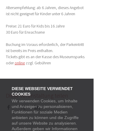
Altersempfehlung: ab 6 Jahren, dieses Angebot 
ist nicht geeignet für Kinder unter 6 Jahren
Preise: 21 Euro für Kids bis 16 Jahre
30 Euro für Erwachsene
Buchung im Voraus erforderlich, der Parkeintritt 
ist bereits im Preis enthalten.
Tickets gibt es an der Kasse des Museumsparks 
oder 
online
 zzgl. Gebühren
DIESE WEBSEITE VERWENDET
Diese Veranstaltung teilen
COOKIES
Wir verwenden Cookies, um Inhalte
und Anzeigen zu personalisieren,
Funktionen für soziale Medien
anbieten zu können und die Zugriffe
auf unsere Website zu analysieren.
Außerdem geben wir Informationen