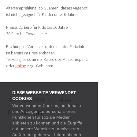
Altersempfehlung: ab 6 Jahren, dieses Angebot 
ist nicht geeignet für Kinder unter 6 Jahren
Preise: 21 Euro für Kids bis 16 Jahre
30 Euro für Erwachsene
Buchung im Voraus erforderlich, der Parkeintritt 
ist bereits im Preis enthalten.
Tickets gibt es an der Kasse des Museumsparks 
oder 
online
 zzgl. Gebühren
DIESE WEBSEITE VERWENDET
Diese Veranstaltung teilen
COOKIES
Wir verwenden Cookies, um Inhalte
und Anzeigen zu personalisieren,
Funktionen für soziale Medien
anbieten zu können und die Zugriffe
auf unsere Website zu analysieren.
Außerdem geben wir Informationen