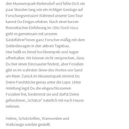
den Museumspark Rüdersdorf und fühle Dich ein 
paar Stunden lang wie ein richtiger Geologe auf 
Forschungsmission! Während unserer Geo-Tour 
kannst Du Einiges erleben. Nach einer kurzen 
theoretischen Einführung im 
Otto-Torell-Haus
geht es gemeinsam mit unseren 
Gästeführer*innen ganz Forscher-mäßig mit dem 
Geländewagen in den aktiven Tagebau.
Hier heißt es Ärmel hochkrempeln und Augen 
offenhalten. Wir können nicht versprechen, dass 
Du hier einen Dinosaurier findest, aber Fossilien 
gibt es im wahrsten Sinne des Wortes wie Sand 
am Meer. Zurück im Museumspark nimmst Du 
Deine Fundstücke genau unter die Lupe. Unter 
Anleitung legst Du die eingeschlossenen 
Fossilien frei, bestimmst sie und darfst Deine 
gefundenen „Schätze“ natürlich mit nach Hause 
nehmen.
Helme, Schutzbrillen, Warnwesten und 
Werkzeuge werden gestellt.