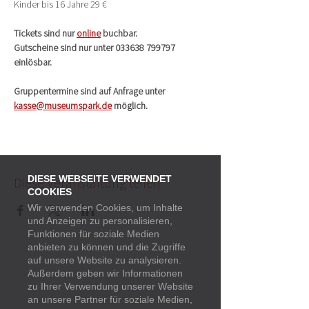
Kinder bis 16 Jahre 29 €
Tickets sind nur 
online
 buchbar.
Gutscheine sind nur unter 033638 799797 
einlösbar.
Gruppentermine sind auf Anfrage unter 
kasse@museumspark.de
 möglich.
DIESE WEBSEITE VERWENDET
Diese Veranstaltung teilen
COOKIES
Wir verwenden Cookies, um Inhalte
und Anzeigen zu personalisieren,
Funktionen für soziale Medien
anbieten zu können und die Zugriffe
auf unsere Website zu analysieren.
Außerdem geben wir Informationen
Startseite
Termine
zu Ihrer Verwendung unserer Website
an unsere Partner für soziale Medien,
Presse
Newsletter