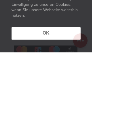
Besucher-Service
Einwilligung zu unseren Cookies,
Information & Buchung
wenn Sie unsere Webseite weiterhin
033638 79 97 97
nutzen.
kasse@museumspark.de
OK
Öffnungszeiten
Sommerzeit:
1. März bis 25. Oktober 2026
Montag bis Sonntag
10 Uhr bis 18 Uhr
Winterzeit:
26. Oktober 2025 bis 28. Februar 2026
Montag Ruhetag
Dienstag bis Sonntag