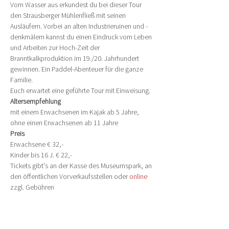
Vom Wasser aus erkundest du bei dieser Tour 
den Strausberger Mühlenfließ mit seinen 
Ausläufern. Vorbei an alten Industrieruinen und -
denkmälern kannst du einen Eindruck vom Leben 
und Arbeiten zur Hoch-Zeit der 
Branntkalkproduktion im 19./20. Jahrhundert 
gewinnen. Ein Paddel-Abenteuer für die ganze 
Familie.
Euch erwartet eine geführte Tour mit Einweisung.
Altersempfehlung
mit einem Erwachsenen im Kajak ab 5 Jahre, 
ohne einen Erwachsenen ab 11 Jahre
Preis
Erwachsene € 32,-
Kinder bis 16 J. € 22,-
Tickets gibt's an der Kasse des Museumspark, an 
den öffentlichen Vorverkaufsstellen oder 
online
zzgl. Gebühren