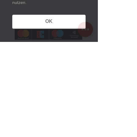
nutzen.
OK
Öffnungszeiten
Sommerzeit:
1. März bis 25. Oktober 2026
Montag bis Sonntag
10 Uhr bis 18 Uhr
Winterzeit:
26. Oktober 2025 bis 28. Februar 2026
Montag Ruhetag
Dienstag bis Sonntag
10.30 Uhr bis 16 Uhr