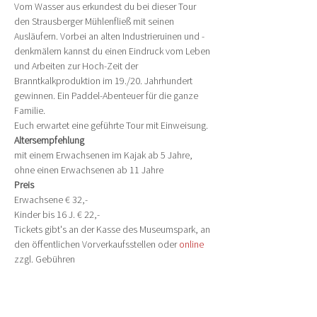
Vom Wasser aus erkundest du bei dieser Tour 
den Strausberger Mühlenfließ mit seinen 
Ausläufern. Vorbei an alten Industrieruinen und -
denkmälern kannst du einen Eindruck vom Leben 
und Arbeiten zur Hoch-Zeit der 
Branntkalkproduktion im 19./20. Jahrhundert 
gewinnen. Ein Paddel-Abenteuer für die ganze 
Familie.
Euch erwartet eine geführte Tour mit Einweisung.
Altersempfehlung
mit einem Erwachsenen im Kajak ab 5 Jahre, 
ohne einen Erwachsenen ab 11 Jahre
Preis
Erwachsene € 32,-
Kinder bis 16 J. € 22,-
Tickets gibt's an der Kasse des Museumspark, an 
den öffentlichen Vorverkaufsstellen oder 
online
zzgl. Gebühren