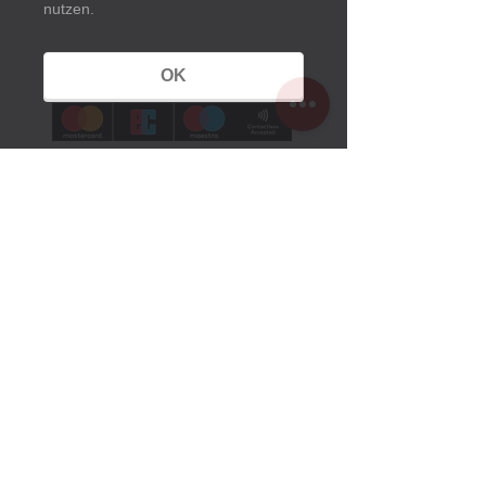
nutzen.
OK
Öffnungszeiten
Sommerzeit:
1. März bis 25. Oktober 2026
Montag bis Sonntag
10 Uhr bis 18 Uhr
Winterzeit:
26. Oktober 2025 bis 28. Februar 2026
Montag Ruhetag
Dienstag bis Sonntag
10.30 Uhr bis 16 Uhr