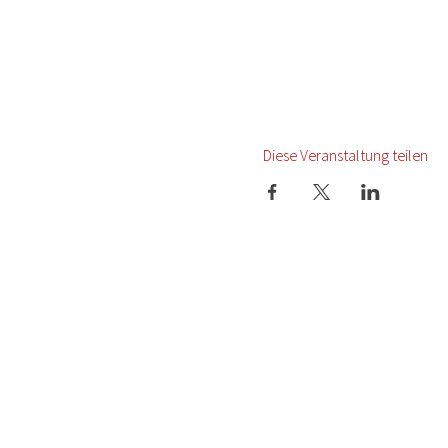
Diese Veranstaltung teilen
Startseite
Termine
Presse
Newsletter
Über uns
Datenschutz
Karriere
Impressum