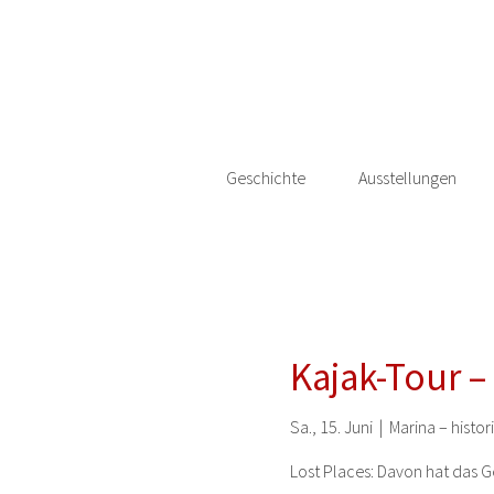
Geschichte
Ausstellungen
Kajak-Tour –
Sa., 15. Juni
  |  
Marina – histo
Lost Places: Davon hat das 