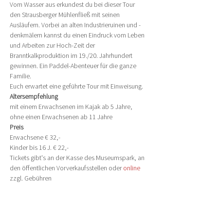
Vom Wasser aus erkundest du bei dieser Tour 
den Strausberger Mühlenfließ mit seinen 
Ausläufern. Vorbei an alten Industrieruinen und -
denkmälern kannst du einen Eindruck vom Leben 
und Arbeiten zur Hoch-Zeit der 
Branntkalkproduktion im 19./20. Jahrhundert 
gewinnen. Ein Paddel-Abenteuer für die ganze 
Familie.
Euch erwartet eine geführte Tour mit Einweisung.
Altersempfehlung
mit einem Erwachsenen im Kajak ab 5 Jahre, 
ohne einen Erwachsenen ab 11 Jahre
Preis
Erwachsene € 32,-
Kinder bis 16 J. € 22,-
Tickets gibt's an der Kasse des Museumspark, an 
den öffentlichen Vorverkaufsstellen oder 
online
zzgl. Gebühren