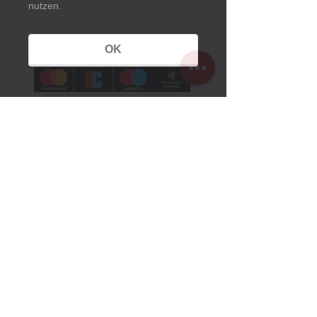
nutzen.
OK
Öffnungszeiten
Sommerzeit:
1. März bis 25. Oktober 2026
Montag bis Sonntag
10 Uhr bis 18 Uhr
Winterzeit:
26. Oktober 2025 bis 28. Februar 2026
Montag Ruhetag
Dienstag bis Sonntag
10.30 Uhr bis 16 Uhr