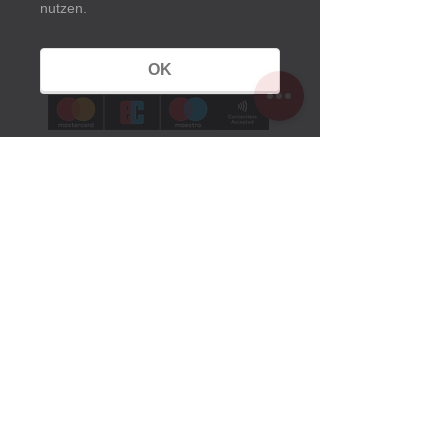
nutzen.
OK
Öffnungszeiten
Sommerzeit:
1. März bis 25. Oktober 2026
Montag bis Sonntag
10 Uhr bis 18 Uhr
Winterzeit:
26. Oktober 2025 bis 28. Februar 2026
Montag Ruhetag
Dienstag bis Sonntag
10.30 Uhr bis 16 Uhr