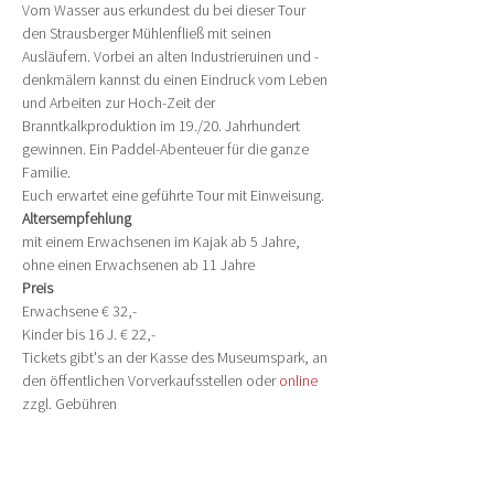
Vom Wasser aus erkundest du bei dieser Tour 
den Strausberger Mühlenfließ mit seinen 
Ausläufern. Vorbei an alten Industrieruinen und -
denkmälern kannst du einen Eindruck vom Leben 
und Arbeiten zur Hoch-Zeit der 
Branntkalkproduktion im 19./20. Jahrhundert 
gewinnen. Ein Paddel-Abenteuer für die ganze 
Familie.
Euch erwartet eine geführte Tour mit Einweisung.
Altersempfehlung
mit einem Erwachsenen im Kajak ab 5 Jahre, 
ohne einen Erwachsenen ab 11 Jahre
Preis
Erwachsene € 32,-
Kinder bis 16 J. € 22,-
Tickets gibt's an der Kasse des Museumspark, an 
den öffentlichen Vorverkaufsstellen oder 
online
zzgl. Gebühren