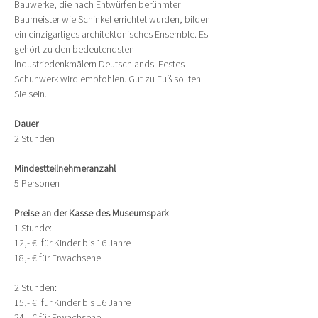
Bauwerke, die nach Entwürfen berühmter 
Baumeister wie Schinkel errichtet wurden, bilden 
ein einzigartiges architektonisches Ensemble. Es 
gehört zu den bedeutendsten 
lndustriedenkmälern Deutschlands. Festes 
Schuhwerk wird empfohlen. Gut zu Fuß sollten 
Sie sein.
Dauer 
2 Stunden
Mindestteilnehmeranzahl 
5 Personen
Preise an der Kasse des Museumspark
1 Stunde:
12,- €  für Kinder bis 16 Jahre
18,- € für Erwachsene
2 Stunden:
15,- €  für Kinder bis 16 Jahre
24,- € für Erwachsene