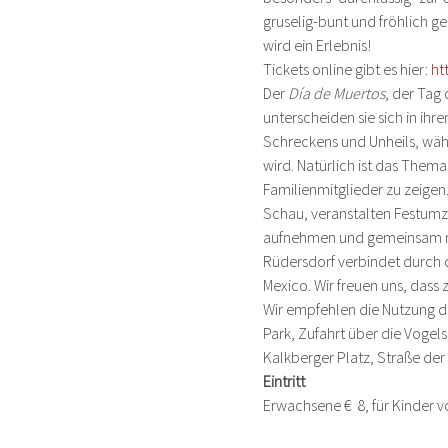
gruselig-bunt und fröhlich ge
wird ein Erlebnis!
Tickets online gibt es hier: 
ht
Der 
Día de Muertos
, der Tag
unterscheiden sie sich in ihr
Schreckens und Unheils, währ
wird. Natürlich ist das Them
Familienmitglieder zu zeigen
Schau, veranstalten Festumzü
aufnehmen und gemeinsam mit
Rüdersdorf verbindet durch 
Mexico. Wir freuen uns, dass
Wir empfehlen die Nutzung d
Park, Zufahrt über die Vogels
Kalkberger Platz, Straße der
Eintritt
Erwachsene €  8, für Kinder vo