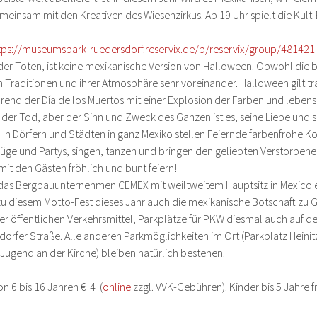
meinsam mit den Kreativen des Wiesenzirkus. Ab 19 Uhr spielt die Kult-
tps://museumspark-ruedersdorf.reservix.de/p/reservix/group/481421
 der Toten, ist keine mexikanische Version von Halloween. Obwohl die b
en Traditionen und ihrer Atmosphäre sehr voreinander. Halloween gilt trad
end der Día de los Muertos mit einer Explosion der Farben und leben
a der Tod, aber der Sinn und Zweck des Ganzen ist es, seine Liebe und 
. In Dörfern und Städten in ganz Mexiko stellen Feiernde farbenfrohe 
ge und Partys, singen, tanzen und bringen den geliebten Verstorbenen
 den Gästen fröhlich und bunt feiern! 
das Bergbauunternehmen CEMEX mit weiltweitem Hauptsitz in Mexico 
 zu diesem Motto-Fest dieses Jahr auch die mexikanische Botschaft zu Ga
er öffentlichen Verkehrsmittel, Parkplätze für PKW diesmal auch auf 
dorfer Straße. Alle anderen Parkmöglichkeiten im Ort (Parkplatz Heinit
 Jugend an der Kirche) bleiben natürlich bestehen.
n 6 bis 16 Jahren €  4  (
online
 zzgl. VVK-Gebühren). Kinder bis 5 Jahre fr