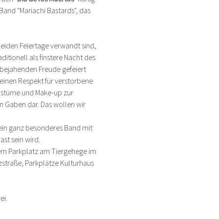
Band "Mariachi Bastards", das 
eiden Feiertage verwandt sind, 
itionell als finstere Nacht des 
sbejahenden Freude gefeiert 
seinen Respekt für verstorbene 
Kostüme und Make-up zur 
 Gaben dar. Das wollen wir 
ein ganz besonderes Band mit 
st sein wird.
dem Parkplatz am Tiergehege im 
zstraße, Parkplätze Kulturhaus 
ei.