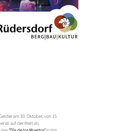
 Geister am 30. Oktober, von 15 
rall auf der Welt als 
 den 
"Día de los Muertos"
 kultig 