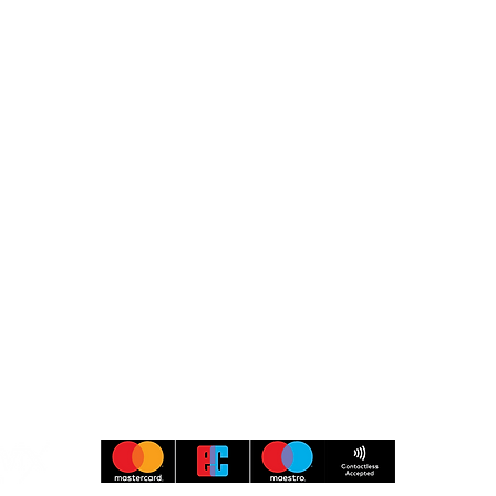
Museumspark Rüdersdorf
Heinitzstraße 9
15562 Rüdersdorf bei Berlin
Besucher-Service
Information & Buchung
033638 79 97 97
kasse@museumspark.de