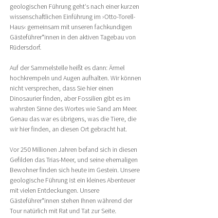
geologischen Führung geht‘s nach einer kurzen 
wissenschaftlichen Einführung im ›Otto-Torell-
Haus‹ gemeinsam mit unseren fachkundigen 
Gästeführer*innen in den aktiven Tagebau von 
Rüdersdorf.
Auf der Sammelstelle heißt es dann: Ärmel 
hochkrempeln und Augen aufhalten. Wir können 
nicht versprechen, dass Sie hier einen 
Dinosaurier finden, aber Fossilien gibt es im 
wahrsten Sinne des Wortes wie Sand am Meer. 
Genau das war es übrigens, was die Tiere, die 
wir hier finden, an diesen Ort gebracht hat.
Vor 250 Millionen Jahren befand sich in diesen 
Gefilden das Trias-Meer, und seine ehemaligen 
Bewohner finden sich heute im Gestein. Unsere 
geologische Führung ist ein kleines Abenteuer 
mit vielen Entdeckungen. Unsere 
Gästeführer*innen stehen Ihnen während der 
Tour natürlich mit Rat und Tat zur Seite.