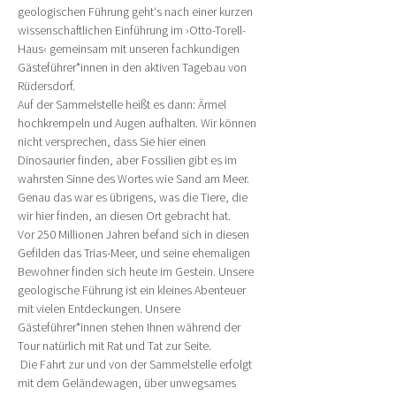
geologischen Führung geht‘s nach einer kurzen 
wissenschaftlichen Einführung im ›Otto-Torell-
Haus‹ gemeinsam mit unseren fachkundigen 
Gästeführer*innen in den aktiven Tagebau von 
Rüdersdorf.
Auf der Sammelstelle heißt es dann: Ärmel 
hochkrempeln und Augen aufhalten. Wir können 
nicht versprechen, dass Sie hier einen 
Dinosaurier finden, aber Fossilien gibt es im 
wahrsten Sinne des Wortes wie Sand am Meer. 
Genau das war es übrigens, was die Tiere, die 
wir hier finden, an diesen Ort gebracht hat.
Vor 250 Millionen Jahren befand sich in diesen 
Gefilden das Trias-Meer, und seine ehemaligen 
Bewohner finden sich heute im Gestein. Unsere 
geologische Führung ist ein kleines Abenteuer 
mit vielen Entdeckungen. Unsere 
Gästeführer*innen stehen Ihnen während der 
Tour natürlich mit Rat und Tat zur Seite.
 Die Fahrt zur und von der Sammelstelle erfolgt 
mit dem Geländewagen, über unwegsames 