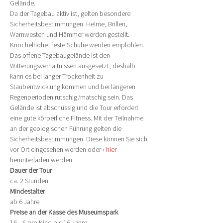
Gelände.
Da der Tagebau aktiv ist, gelten besondere 
Sicherheitsbestimmungen. Helme, Brillen, 
Warnwesten und Hämmer werden gestellt. 
Knöchelhohe, feste Schuhe werden empfohlen. 
Das offene Tagebaugelände ist den 
Witterungsverhältnissen ausgesetzt, deshalb 
kann es bei langer Trockenheit zu 
Staubentwicklung kommen und bei längeren 
Regenperioden rutschig/matschig sein. Das 
Gelände ist abschüssig und die Tour erfordert 
eine gute körperliche Fitness. Mit der Teilnahme 
an der geologischen Führung gelten die 
Sicherheitsbestimmungen. Diese können Sie sich 
vor Ort eingesehen werden oder 
› hier
herunterladen werden.
Dauer der Tour
ca. 2 Stunden
Mindestalter
ab 6 Jahre
Preise an der Kasse des Museumspark
16,- € pro Kind bis 16 Jahre