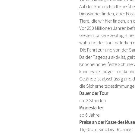
Auf der Sammelstelle heißt e
Dinosaurier finden, aber Fos
Tiere, die wir hier finden, an
Vor 250 Millionen Jahren bef
Gestein. Unsere geologische 
während der Tour natürlich mi
 Die Fahrt zur und von der 
Da der Tagebau aktiv ist, g
Knöchelhohe, feste Schuhe w
kann es bei langer Trockenh
Gelände ist abschüssig und d
die Sicherheitsbestimmungen
Dauer der Tour
ca. 2 Stunden
Mindestalter
ab 6 Jahre
Preise an der Kasse des Mu
16,- € pro Kind bis 16 Jahre