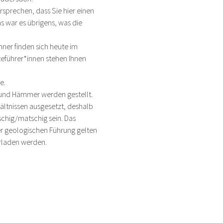
sprechen, dass Sie hier einen 
s war es übrigens, was die 
ner finden sich heute im 
teführer*innen stehen Ihnen 
e.
 und Hämmer werden gestellt. 
ltnissen ausgesetzt, deshalb 
chig/matschig sein. Das 
er geologischen Führung gelten 
rladen werden.