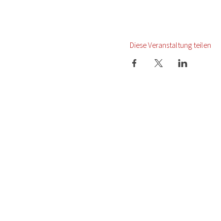
Diese Veranstaltung teilen
Startseite
Termine
Presse
Newsletter
Über uns
Datenschutz
Karriere
Impressum