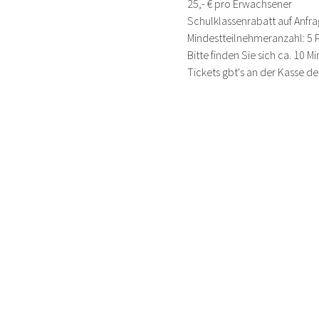
25,- € pro Erwachsener  ​
Schulklassenrabatt auf Anfr
Mindestteilnehmeranzahl: 5
Bitte finden Sie sich ca. 10 
Tickets gbt's an der Kasse d