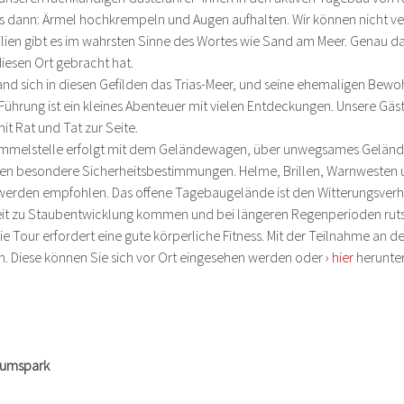
s dann: Ärmel hochkrempeln und Augen aufhalten. Wir können nicht ver
silien gibt es im wahrsten Sinne des Wortes wie Sand am Meer. Genau da
 diesen Ort gebracht hat.
and sich in diesen Gefilden das Trias-Meer, und seine ehemaligen Bewoh
Führung ist ein kleines Abenteuer mit vielen Entdeckungen. Unsere Gäs
t Rat und Tat zur Seite.
Sammelstelle erfolgt mit dem Geländewagen, über unwegsames Geländ
elten besondere Sicherheitsbestimmungen. Helme, Brillen, Warnwesten
erden empfohlen. Das offene Tagebaugelände ist den Witterungsverhä
eit zu Staubentwicklung kommen und bei längeren Regenperioden ruts
ie Tour erfordert eine gute körperliche Fitness. Mit der Teilnahme an d
. Diese können Sie sich vor Ort eingesehen werden oder 
› hier
 herunte
seumspark