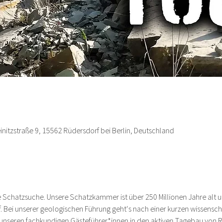
nitzstraße 9, 15562 Rüdersdorf bei Berlin, Deutschland
e Schatzsuche. Unsere Schatzkammer ist über 250 Millionen Jahre alt un
 Bei unserer geologischen Führung geht‘s nach einer kurzen wissenscha
unseren fachkundigen Gästeführer*innen in den aktiven Tagebau von R