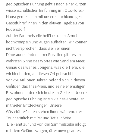
geologischen Führung geht‘s nach einer kurzen 
wissenschaftlichen Einführung im ›Otto-Torell-
Haus‹ gemeinsam mit unseren fachkundigen 
Gästeführer*innen in den aktiven Tagebau von 
Rüdersdorf.
Auf der Sammelstelle heißt es dann: Ärmel 
hochkrempeln und Augen aufhalten. Wir können 
nicht versprechen, dass Sie hier einen 
Dinosaurier finden, aber Fossilien gibt es im 
wahrsten Sinne des Wortes wie Sand am Meer. 
Genau das war es übrigens, was die Tiere, die 
wir hier finden, an diesen Ort gebracht hat.
Vor 250 Millionen Jahren befand sich in diesen 
Gefilden das Trias-Meer, und seine ehemaligen 
Bewohner finden sich heute im Gestein. Unsere 
geologische Führung ist ein kleines Abenteuer 
mit vielen Entdeckungen. Unsere 
Gästeführer*innen stehen Ihnen während der 
Tour natürlich mit Rat und Tat zur Seite.
 Die Fahrt zur und von der Sammelstelle erfolgt 
mit dem Geländewagen, über unwegsames 