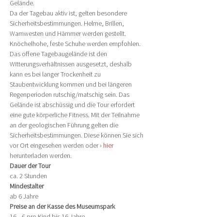
Gelände.
Da der Tagebau aktiv ist, gelten besondere 
Sicherheitsbestimmungen. Helme, Brillen, 
Warnwesten und Hämmer werden gestellt. 
Knöchelhohe, feste Schuhe werden empfohlen. 
Das offene Tagebaugelände ist den 
Witterungsverhältnissen ausgesetzt, deshalb 
kann es bei langer Trockenheit zu 
Staubentwicklung kommen und bei längeren 
Regenperioden rutschig/matschig sein. Das 
Gelände ist abschüssig und die Tour erfordert 
eine gute körperliche Fitness. Mit der Teilnahme 
an der geologischen Führung gelten die 
Sicherheitsbestimmungen. Diese können Sie sich 
vor Ort eingesehen werden oder 
› hier
herunterladen werden.
Dauer der Tour
ca. 2 Stunden
Mindestalter
ab 6 Jahre
Preise an der Kasse des Museumspark
16,- € pro Kind bis 16 Jahre