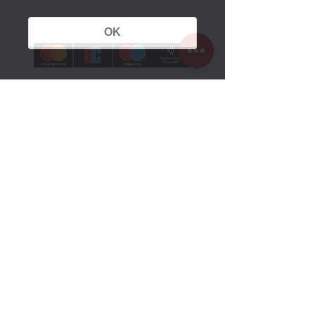
OK
Öffnungszeiten
Sommerzeit:
1. März bis 25. Oktober 2026
Montag bis Sonntag
10 Uhr bis 18 Uhr
Winterzeit:
26. Oktober 2025 bis 28. Februar 2026
Montag Ruhetag
Dienstag bis Sonntag
10.30 Uhr bis 16 Uhr