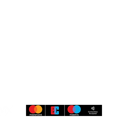
Museumspark Rüdersdorf
Heinitzstraße 9
15562 Rüdersdorf bei Berlin
Besucher-Service
Information & Buchung
033638 79 97 97
kasse@museumspark.de