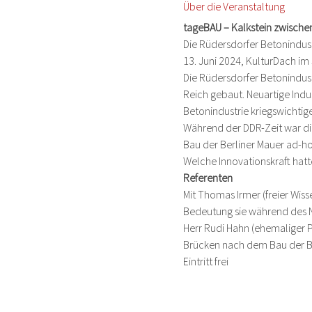
Über die Veranstaltung
tageBAU – Kalkstein zwische
Die Rüdersdorfer Betonindust
13. Juni 2024, KulturDach im
Die Rüdersdorfer Betonindust
Reich gebaut. Neuartige Indus
Betonindustrie kriegswichtig
Während der DDR-Zeit war die
Bau der Berliner Mauer ad-ho
Welche Innovationskraft hatt
Referenten
Mit Thomas Irmer (freier Wis
Bedeutung sie während des N
Herr Rudi Hahn (ehemaliger P
Brücken nach dem Bau der Be
Eintritt frei