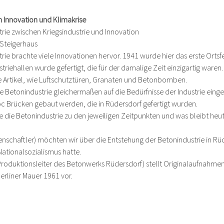
n Innovation und Klimakrise
rie zwischen Kriegsindustrie und Innovation
 Steigerhaus
rie brachte viele Innovationen hervor. 1941 wurde hier das erste Orts
triehallen wurde gefertigt, die für der damalige Zeit einzigartig waren.
e Artikel, wie Luftschutztüren, Granaten und Betonbomben.
 Betonindustrie gleichermaßen auf die Bedürfnisse der Industrie einge
c Brücken gebaut werden, die in Rüdersdorf gefertigt wurden.
e die Betonindustrie zu den jeweiligen Zeitpunkten und was bleibt heu
senschaftler) möchten wir über die Entstehung der Betonindustrie in R
ationalsozialismus hatte.
roduktionsleiter des Betonwerks Rüdersdorf) stellt Originalaufnahmen
rliner Mauer 1961 vor.