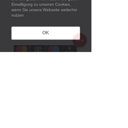
Besucher-Service
Einwilligung zu unseren Cookies,
Information & Buchung
wenn Sie unsere Webseite weiterhin
033638 79 97 97
nutzen.
kasse@museumspark.de
OK
Öffnungszeiten
Sommerzeit:
1. März bis 25. Oktober 2026
Montag bis Sonntag
10 Uhr bis 18 Uhr
Winterzeit:
26. Oktober 2025 bis 28. Februar 2026
Montag Ruhetag
Dienstag bis Sonntag