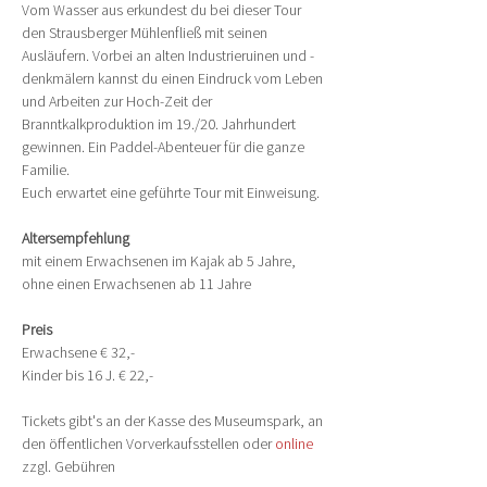
Vom Wasser aus erkundest du bei dieser Tour 
den Strausberger Mühlenfließ mit seinen 
Ausläufern. Vorbei an alten Industrieruinen und -
denkmälern kannst du einen Eindruck vom Leben 
und Arbeiten zur Hoch-Zeit der 
Branntkalkproduktion im 19./20. Jahrhundert 
gewinnen. Ein Paddel-Abenteuer für die ganze 
Familie.
Euch erwartet eine geführte Tour mit Einweisung.
Altersempfehlung
mit einem Erwachsenen im Kajak ab 5 Jahre, 
ohne einen Erwachsenen ab 11 Jahre
Preis
Erwachsene € 32,-
Kinder bis 16 J. € 22,-
Tickets gibt's an der Kasse des Museumspark, an 
den öffentlichen Vorverkaufsstellen oder 
online
zzgl. Gebühren