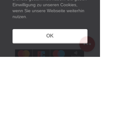
Besucher-Service
Einwilligung zu unseren Cookies,
Information & Buchung
wenn Sie unsere Webseite weiterhin
033638 79 97 97
nutzen.
kasse@museumspark.de
OK
Öffnungszeiten
Sommerzeit:
1. März bis 25. Oktober 2026
Montag bis Sonntag
10 Uhr bis 18 Uhr
Winterzeit:
26. Oktober 2025 bis 28. Februar 2026
Montag Ruhetag
Dienstag bis Sonntag