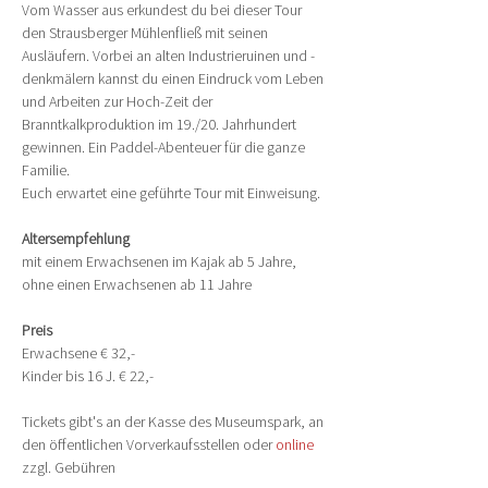
Vom Wasser aus erkundest du bei dieser Tour 
den Strausberger Mühlenfließ mit seinen 
Ausläufern. Vorbei an alten Industrieruinen und -
denkmälern kannst du einen Eindruck vom Leben 
und Arbeiten zur Hoch-Zeit der 
Branntkalkproduktion im 19./20. Jahrhundert 
gewinnen. Ein Paddel-Abenteuer für die ganze 
Familie.
Euch erwartet eine geführte Tour mit Einweisung.
Altersempfehlung
mit einem Erwachsenen im Kajak ab 5 Jahre, 
ohne einen Erwachsenen ab 11 Jahre
Preis
Erwachsene € 32,-
Kinder bis 16 J. € 22,-
Tickets gibt's an der Kasse des Museumspark, an 
den öffentlichen Vorverkaufsstellen oder 
online
zzgl. Gebühren